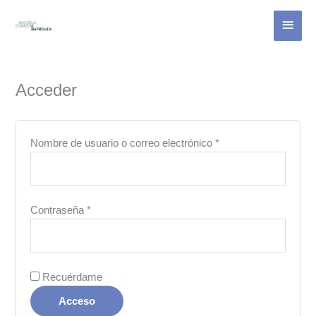
Ir
Menú
al
contenido
princi
Obligatorio
Obligatorio
Obligatorio
Acceder
Nombre de usuario o correo electrónico
*
Contraseña
*
Recuérdame
Acceso