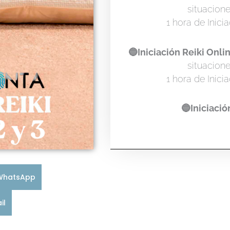
situacion
1 hora de Inici
🔵Iniciación Reiki Onli
situacion
1 hora de Inici
🔵Iniciació
WhatsApp
il