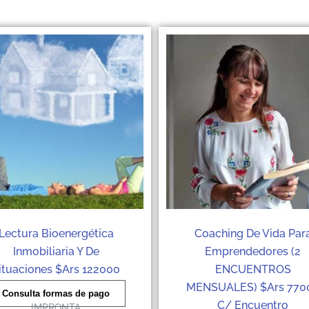
Lectura Bioenergética
Coaching De Vida Par
Inmobiliaria Y De
Emprendedores (2
ituaciones $Ars 122000
ENCUENTROS
MENSUALES) $Ars 770
Consulta formas de pago
C/ Encuentro
IMPRONTA