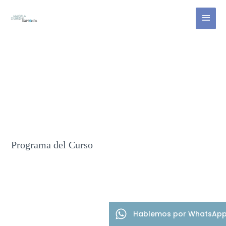
Ir
Menú
al
contenido
princi
Programa del Curso
Hablemos por WhatsAp